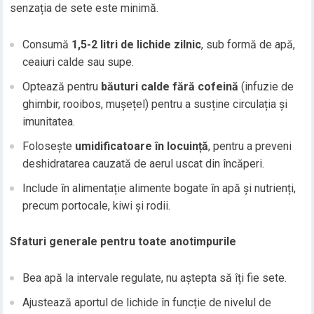
senzația de sete este minimă.
Consumă
1,5-2 litri de lichide zilnic
, sub formă de apă,
ceaiuri calde sau supe.
Optează pentru
băuturi calde fără cofeină
(infuzie de
ghimbir, rooibos, mușețel) pentru a susține circulația și
imunitatea.
Folosește
umidificatoare în locuință
, pentru a preveni
deshidratarea cauzată de aerul uscat din încăperi.
Include în alimentație alimente bogate în apă și nutrienți,
precum portocale, kiwi și rodii.
Sfaturi generale pentru toate anotimpurile
Bea apă la intervale regulate, nu aștepta să îți fie sete.
Ajustează aportul de lichide în funcție de nivelul de