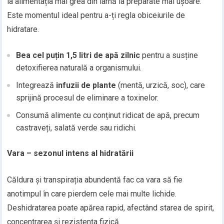
la alimentația mai grea din iarnă la preparate mai ușoare.
Este momentul ideal pentru a-ți regla obiceiurile de
hidratare.
Bea cel puțin 1,5 litri de apă zilnic
pentru a susține
detoxifierea naturală a organismului.
Integrează
infuzii de plante
(mentă, urzică, soc), care
sprijină procesul de eliminare a toxinelor.
Consumă alimente cu conținut ridicat de apă, precum
castraveți, salată verde sau ridichi.
Vara – sezonul intens al hidratării
Căldura și transpirația abundentă fac ca vara să fie
anotimpul în care pierdem cele mai multe lichide.
Deshidratarea poate apărea rapid, afectând starea de spirit,
concentrarea și rezistența fizică.