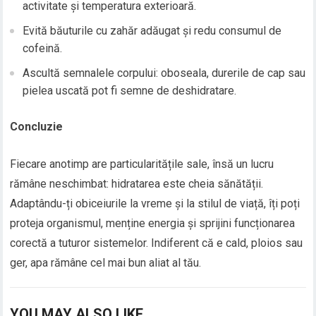
activitate și temperatura exterioară.
Evită băuturile cu zahăr adăugat și redu consumul de
cofeină.
Ascultă semnalele corpului: oboseala, durerile de cap sau
pielea uscată pot fi semne de deshidratare.
Concluzie
Fiecare anotimp are particularitățile sale, însă un lucru
rămâne neschimbat: hidratarea este cheia sănătății.
Adaptându-ți obiceiurile la vreme și la stilul de viață, îți poți
proteja organismul, menține energia și sprijini funcționarea
corectă a tuturor sistemelor. Indiferent că e cald, ploios sau
ger, apa rămâne cel mai bun aliat al tău.
YOU MAY ALSO LIKE