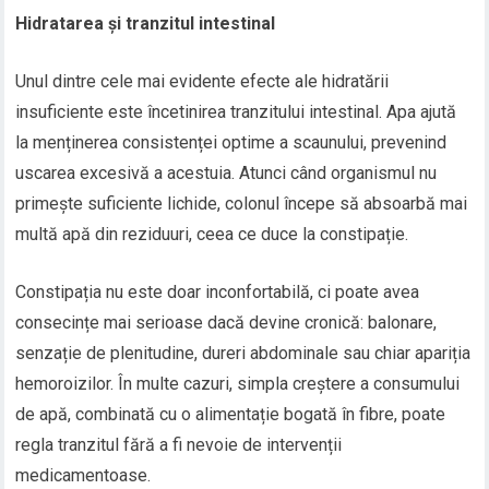
Hidratarea și tranzitul intestinal
Unul dintre cele mai evidente efecte ale hidratării
insuficiente este încetinirea tranzitului intestinal. Apa ajută
la menținerea consistenței optime a scaunului, prevenind
uscarea excesivă a acestuia. Atunci când organismul nu
primește suficiente lichide, colonul începe să absoarbă mai
multă apă din reziduuri, ceea ce duce la constipație.
Constipația nu este doar inconfortabilă, ci poate avea
consecințe mai serioase dacă devine cronică: balonare,
senzație de plenitudine, dureri abdominale sau chiar apariția
hemoroizilor. În multe cazuri, simpla creștere a consumului
de apă, combinată cu o alimentație bogată în fibre, poate
regla tranzitul fără a fi nevoie de intervenții
medicamentoase.