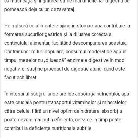
ca masticația și înghițirea să fie mai dificile, iar digestia să
pornească deja cu un dezavantaj.
Pe măsură ce alimentele ajung în stomac, apa contribuie la
formarea sucurilor gastrice și la diluarea corectă a
conținutului alimentar, facilitând descompunerea acestuia.
Contrar unor mituri populare, consumul moderat de apă în
timpul meselor nu „diluează” enzimele digestive în mod
negativ, ci susține procesul de digestie atunci când este
făcut echilibrat.
În intestinul subțire, unde are loc absorbția nutrienților, apa
este crucială pentru transportul vitaminelor și mineralelor
către celule. Fără un nivel optim de hidratare, absorbția
poate deveni mai puțin eficientă, ceea ce în timp poate
contribui la deficiențe nutriționale subtile.