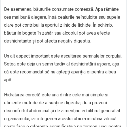
De asemenea, băuturile consumate contează. Apa rămâne
cea mai bună alegere, însă ceaiurile neîndulcite sau supele
clare pot contribui la aportul zilnic de lichide. În schimb,
băuturile bogate în zahăr sau alcoolul pot avea efecte
deshidratante și pot afecta negativ digestia.
Un alt aspect important este ascultarea semnalelor corpului.
Setea este deja un semn tardiv al deshidratării ușoare, așa
că este recomandat să nu aștepți apariția ei pentru a bea
apă.
Hidratarea corectă este una dintre cele mai simple și
eficiente metode de a susține digestia, de a preveni
disconfortul abdominal și de a menține echilibrul general al
organismului, iar integrarea acestui obicei în rutina zilnică
poate face o diferență semnificativă pe termen lung; pentru