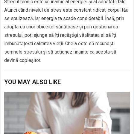
Stresul cronic este un inamic al energiei și al sănătății tale.
Atunci când nivelul de stres este constant ridicat, corpul tău
se epuizează, iar energia ta scade considerabil. Însă, prin
adoptarea unor obiceiuri sănătoase și prin gestionarea
stresului, poți ajunge să îți recâștigi vitalitatea și să îți
îmbunătățești calitatea vieții. Cheia este să recunoști
semnele stresului și să acționezi înainte ca acesta să
devină copleșitor.
YOU MAY ALSO LIKE