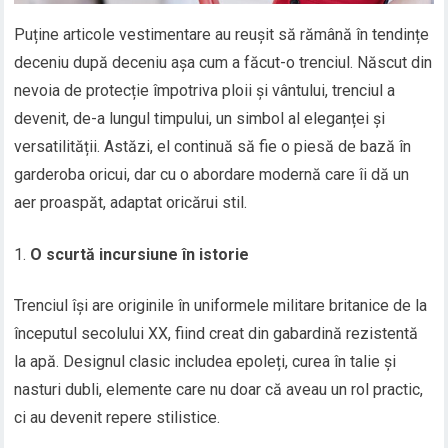
Puține articole vestimentare au reușit să rămână în tendințe
deceniu după deceniu așa cum a făcut-o trenciul. Născut din
nevoia de protecție împotriva ploii și vântului, trenciul a
devenit, de-a lungul timpului, un simbol al eleganței și
versatilității. Astăzi, el continuă să fie o piesă de bază în
garderoba oricui, dar cu o abordare modernă care îi dă un
aer proaspăt, adaptat oricărui stil.
O scurtă incursiune în istorie
Trenciul își are originile în uniformele militare britanice de la
începutul secolului XX, fiind creat din gabardină rezistentă
la apă. Designul clasic includea epoleți, curea în talie și
nasturi dubli, elemente care nu doar că aveau un rol practic,
ci au devenit repere stilistice.