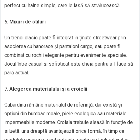
perfect cu haine simple, care le lasă să strălucească.
Mixuri de stiluri
Un trenci clasic poate fi integrat în ținute streetwear prin
asocierea cu hanorace și pantaloni cargo, sau poate fi
combinat cu rochii elegante pentru evenimente speciale.
Jocul între casual și sofisticat este cheia pentru a-l face să
pară actual.
Alegerea materialului și a croielii
Gabardina rămâne materialul de referință, dar există și
opțiuni din bumbac moale, piele ecologică sau materiale
impermeabile moderne. Croiala trebuie aleasă în funcție de
siluetă: una dreaptă avantajează orice formă, în timp ce
modelele oversize sunt potrivite pentru un look relaxat și