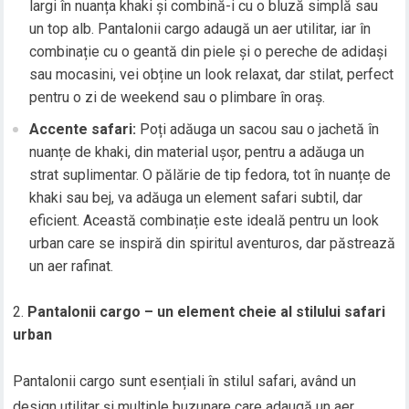
largi în nuanța khaki și combină-i cu o bluză simplă sau
un top alb. Pantalonii cargo adaugă un aer utilitar, iar în
combinație cu o geantă din piele și o pereche de adidași
sau mocasini, vei obține un look relaxat, dar stilat, perfect
pentru o zi de weekend sau o plimbare în oraș.
Accente safari:
Poți adăuga un sacou sau o jachetă în
nuanțe de khaki, din material ușor, pentru a adăuga un
strat suplimentar. O pălărie de tip fedora, tot în nuanțe de
khaki sau bej, va adăuga un element safari subtil, dar
eficient. Această combinație este ideală pentru un look
urban care se inspiră din spiritul aventuros, dar păstrează
un aer rafinat.
Pantalonii cargo – un element cheie al stilului safari
urban
Pantalonii cargo sunt esențiali în stilul safari, având un
design utilitar și multiple buzunare care adaugă un aer