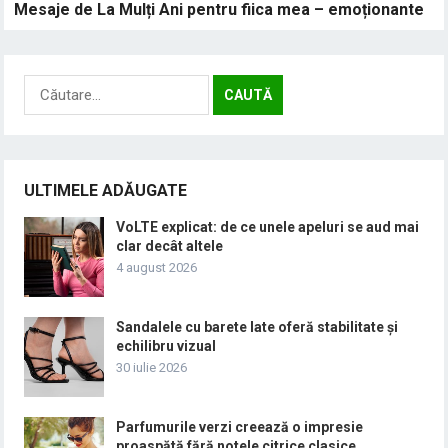
Mesaje de La Mulți Ani pentru fiica mea – emoționante
Caută
după:
ULTIMELE ADĂUGATE
VoLTE explicat: de ce unele apeluri se aud mai
clar decât altele
4 august 2026
Sandalele cu barete late oferă stabilitate și
echilibru vizual
30 iulie 2026
Parfumurile verzi creează o impresie
proaspătă fără notele citrice clasice