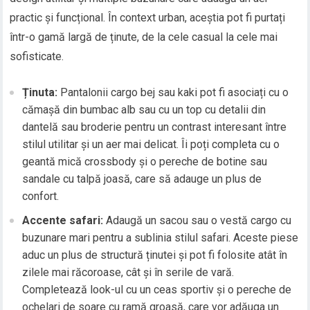
practic și funcțional. În context urban, aceștia pot fi purtați
într-o gamă largă de ținute, de la cele casual la cele mai
sofisticate.
Ținuta:
Pantalonii cargo bej sau kaki pot fi asociați cu o
cămașă din bumbac alb sau cu un top cu detalii din
dantelă sau broderie pentru un contrast interesant între
stilul utilitar și un aer mai delicat. Îi poți completa cu o
geantă mică crossbody și o pereche de botine sau
sandale cu talpă joasă, care să adauge un plus de
confort.
Accente safari:
Adaugă un sacou sau o vestă cargo cu
buzunare mari pentru a sublinia stilul safari. Aceste piese
aduc un plus de structură ținutei și pot fi folosite atât în
zilele mai răcoroase, cât și în serile de vară.
Completează look-ul cu un ceas sportiv și o pereche de
ochelari de soare cu ramă groasă, care vor adăuga un