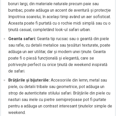
boruri largi, din materiale naturale precum paie sau
bumbac, poate adăuga un accent de aventură și protecție
împotriva soarelui, în același timp având un aer sofisticat.
Aceasta poate fi purtată cu o rochie midi simplă sau cu o
ținută casual, completând look-ul safari urban.
Geanta safari:
Geanta tip rucsac sau o geantă din piele
sau rafie, cu detalii metalice sau țesături texturate, poate
adăuga un aer utilitar, dar și modern unei ținute. Geanta
poate fi o piesă funcțională și elegantă, care se
potrivește perfect cu orice ținută de weekend inspirată
de safari.
Brățările și bijuteriile:
Accesoriile din lemn, metal sau
piele, cu detalii tribale sau geometrice, pot adăuga un
strop de autenticitate stilului safari. Brățările din piele cu
nasturi sau inele cu pietre semiprețioase pot fi purtate
pentru a adăuga un contrast interesant ținutelor simple de
weekend.