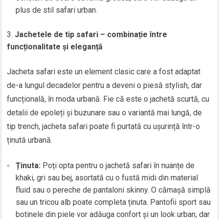
plus de stil safari urban.
Jachetele de tip safari – combinație între
funcționalitate și eleganță
Jacheta safari este un element clasic care a fost adaptat
de-a lungul decadelor pentru a deveni o piesă stylish, dar
funcțională, în moda urbană. Fie că este o jachetă scurtă, cu
detalii de epoleți și buzunare sau o variantă mai lungă, de
tip trench, jacheta safari poate fi purtată cu ușurință într-o
ținută urbană.
Ținuta:
Poți opta pentru o jachetă safari în nuanțe de
khaki, gri sau bej, asortată cu o fustă midi din material
fluid sau o pereche de pantaloni skinny. O cămașă simplă
sau un tricou alb poate completa ținuta. Pantofii sport sau
botinele din piele vor adăuga confort și un look urban, dar