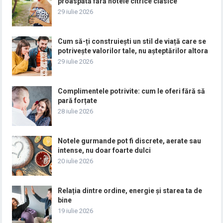
proaspătă fără notele citrice clasice
29 iulie 2026
Cum să-ți construiești un stil de viață care se
potrivește valorilor tale, nu așteptărilor altora
29 iulie 2026
Complimentele potrivite: cum le oferi fără să
pară forțate
28 iulie 2026
Notele gurmande pot fi discrete, aerate sau
intense, nu doar foarte dulci
20 iulie 2026
Relația dintre ordine, energie și starea ta de
bine
19 iulie 2026