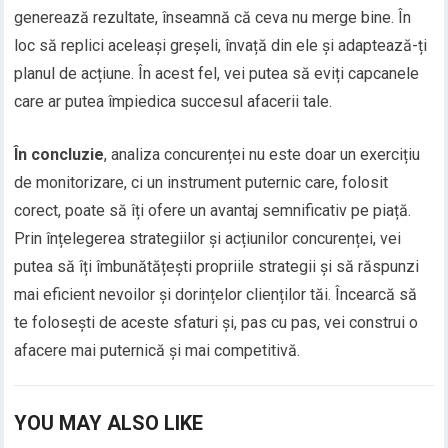
generează rezultate, înseamnă că ceva nu merge bine. În
loc să replici aceleași greșeli, învață din ele și adaptează-ți
planul de acțiune. În acest fel, vei putea să eviți capcanele
care ar putea împiedica succesul afacerii tale.
În concluzie
, analiza concurenței nu este doar un exercițiu
de monitorizare, ci un instrument puternic care, folosit
corect, poate să îți ofere un avantaj semnificativ pe piață.
Prin înțelegerea strategiilor și acțiunilor concurenței, vei
putea să îți îmbunătățești propriile strategii și să răspunzi
mai eficient nevoilor și dorințelor clienților tăi. Încearcă să
te folosești de aceste sfaturi și, pas cu pas, vei construi o
afacere mai puternică și mai competitivă.
YOU MAY ALSO LIKE