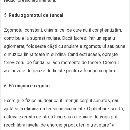
reduci presiunea mentală.
Redu zgomotul de fundal
Zgomotul constant, chiar și cel pe care nu îl conștientizăm,
contribuie la suprastimulare. Dacă lucrezi într-un spațiu
aglomerat, folosește căști cu anulare a zgomotului sau pune
o muzică liniștitoare în surdină. Când ești acasă, oprește
televizorul pe fundal și lasă momente de tăcere. Creierul
are nevoie de pauze de liniște pentru a funcționa optim.
Fă mișcare regulat
Exercițiile fizice nu doar că îți mențin corpul sănătos, dar
ajută și la eliminarea tensiunii acumulate. O plimbare scurtă,
câteva exerciții de stretching sau o sesiune de yoga pot
reechilibra nivelul de energie și pot oferi o „resetare” a