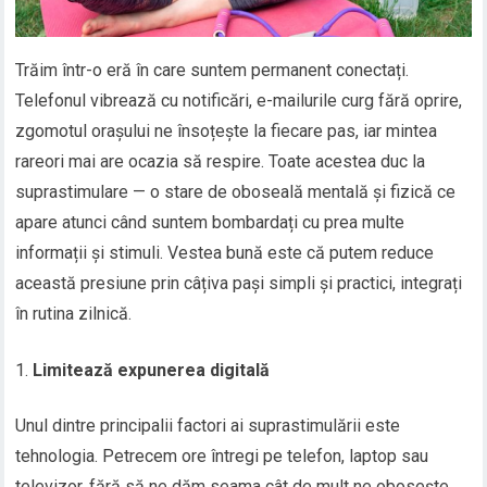
Trăim într-o eră în care suntem permanent conectați.
Telefonul vibrează cu notificări, e-mailurile curg fără oprire,
zgomotul orașului ne însoțește la fiecare pas, iar mintea
rareori mai are ocazia să respire. Toate acestea duc la
suprastimulare — o stare de oboseală mentală și fizică ce
apare atunci când suntem bombardați cu prea multe
informații și stimuli. Vestea bună este că putem reduce
această presiune prin câțiva pași simpli și practici, integrați
în rutina zilnică.
Limitează expunerea digitală
Unul dintre principalii factori ai suprastimulării este
tehnologia. Petrecem ore întregi pe telefon, laptop sau
televizor, fără să ne dăm seama cât de mult ne obosește