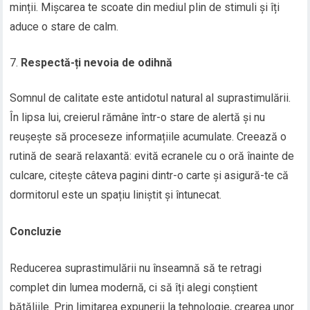
minții. Mișcarea te scoate din mediul plin de stimuli și îți
aduce o stare de calm.
Respectă-ți nevoia de odihnă
Somnul de calitate este antidotul natural al suprastimulării.
În lipsa lui, creierul rămâne într-o stare de alertă și nu
reușește să proceseze informațiile acumulate. Creează o
rutină de seară relaxantă: evită ecranele cu o oră înainte de
culcare, citește câteva pagini dintr-o carte și asigură-te că
dormitorul este un spațiu liniștit și întunecat.
Concluzie
Reducerea suprastimulării nu înseamnă să te retragi
complet din lumea modernă, ci să îți alegi conștient
bătăliile. Prin limitarea expunerii la tehnologie, crearea unor