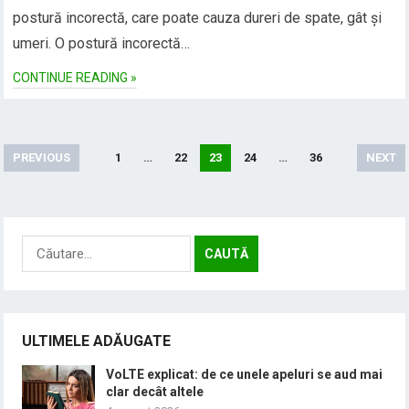
postură incorectă, care poate cauza dureri de spate, gât și
umeri. O postură incorectă…
CONTINUE READING »
Paginație
PREVIOUS
1
…
22
23
24
…
36
NEXT
articole
Caută
după:
ULTIMELE ADĂUGATE
VoLTE explicat: de ce unele apeluri se aud mai
clar decât altele