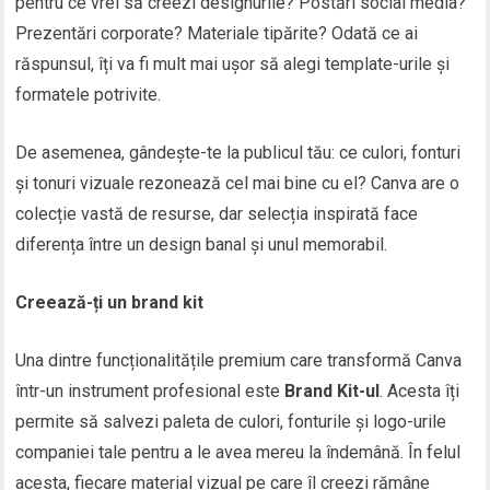
pentru ce vrei să creezi designurile? Postări social media?
Prezentări corporate? Materiale tipărite? Odată ce ai
răspunsul, îți va fi mult mai ușor să alegi template-urile și
formatele potrivite.
De asemenea, gândește-te la publicul tău: ce culori, fonturi
și tonuri vizuale rezonează cel mai bine cu el? Canva are o
colecție vastă de resurse, dar selecția inspirată face
diferența între un design banal și unul memorabil.
Creează-ți un brand kit
Una dintre funcționalitățile premium care transformă Canva
într-un instrument profesional este
Brand Kit-ul
. Acesta îți
permite să salvezi paleta de culori, fonturile și logo-urile
companiei tale pentru a le avea mereu la îndemână. În felul
acesta, fiecare material vizual pe care îl creezi rămâne