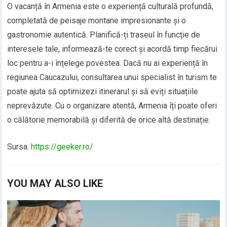
O vacanță în Armenia este o experiență culturală profundă,
completată de peisaje montane impresionante și o
gastronomie autentică. Planifică-ți traseul în funcție de
interesele tale, informează-te corect și acordă timp fiecărui
loc pentru a-i înțelege povestea. Dacă nu ai experiență în
regiunea Caucazului, consultarea unui specialist în turism te
poate ajuta să optimizezi itinerarul și să eviți situațiile
neprevăzute. Cu o organizare atentă, Armenia îți poate oferi
o călătorie memorabilă și diferită de orice altă destinație.
Sursa:
https://geeker.ro/
YOU MAY ALSO LIKE