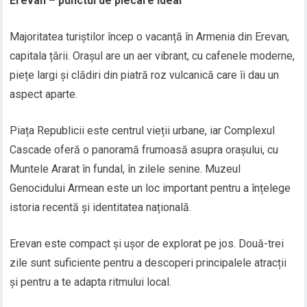
Erevan – punctul de plecare ideal
Majoritatea turiștilor încep o vacanță în Armenia din Erevan,
capitala țării. Orașul are un aer vibrant, cu cafenele moderne,
piețe largi și clădiri din piatră roz vulcanică care îi dau un
aspect aparte.
Piața Republicii este centrul vieții urbane, iar Complexul
Cascade oferă o panoramă frumoasă asupra orașului, cu
Muntele Ararat în fundal, în zilele senine. Muzeul
Genocidului Armean este un loc important pentru a înțelege
istoria recentă și identitatea națională.
Erevan este compact și ușor de explorat pe jos. Două-trei
zile sunt suficiente pentru a descoperi principalele atracții
și pentru a te adapta ritmului local.