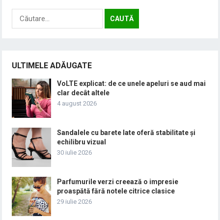
Caută
după:
ULTIMELE ADĂUGATE
VoLTE explicat: de ce unele apeluri se aud mai
clar decât altele
4 august 2026
Sandalele cu barete late oferă stabilitate și
echilibru vizual
30 iulie 2026
Parfumurile verzi creează o impresie
proaspătă fără notele citrice clasice
29 iulie 2026