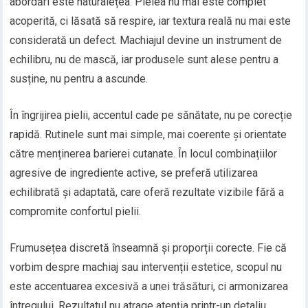
abordări este naturalețea. Pielea nu mai este complet
acoperită, ci lăsată să respire, iar textura reală nu mai este
considerată un defect. Machiajul devine un instrument de
echilibru, nu de mască, iar produsele sunt alese pentru a
susține, nu pentru a ascunde.
În îngrijirea pielii, accentul cade pe sănătate, nu pe corecție
rapidă. Rutinele sunt mai simple, mai coerente și orientate
către menținerea barierei cutanate. În locul combinațiilor
agresive de ingrediente active, se preferă utilizarea
echilibrată și adaptată, care oferă rezultate vizibile fără a
compromite confortul pielii.
Frumusețea discretă înseamnă și proporții corecte. Fie că
vorbim despre machiaj sau intervenții estetice, scopul nu
este accentuarea excesivă a unei trăsături, ci armonizarea
întregului. Rezultatul nu atrage atenția printr-un detaliu