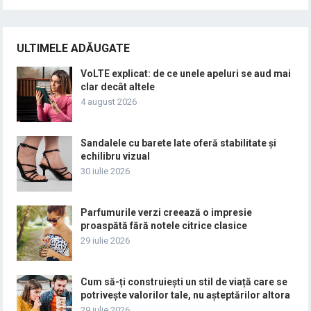
ULTIMELE ADĂUGATE
VoLTE explicat: de ce unele apeluri se aud mai
clar decât altele
4 august 2026
Sandalele cu barete late oferă stabilitate și
echilibru vizual
30 iulie 2026
Parfumurile verzi creează o impresie
proaspătă fără notele citrice clasice
29 iulie 2026
Cum să-ți construiești un stil de viață care se
potrivește valorilor tale, nu așteptărilor altora
29 iulie 2026