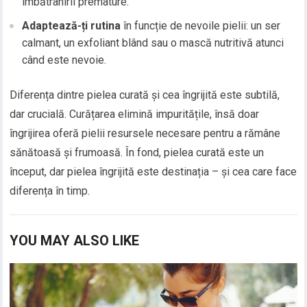
îmbătrânirii premature.
Adaptează-ți rutina
în funcție de nevoile pielii: un ser
calmant, un exfoliant blând sau o mască nutritivă atunci
când este nevoie.
Diferența dintre pielea curată și cea îngrijită este subtilă,
dar crucială. Curățarea elimină impuritățile, însă doar
îngrijirea oferă pielii resursele necesare pentru a rămâne
sănătoasă și frumoasă. În fond, pielea curată este un
început, dar pielea îngrijită este destinația – și cea care face
diferența în timp.
YOU MAY ALSO LIKE