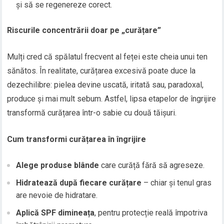
și să se regenereze corect.
Riscurile concentrării doar pe „curățare”
Mulți cred că spălatul frecvent al feței este cheia unui ten
sănătos. În realitate, curățarea excesivă poate duce la
dezechilibre: pielea devine uscată, iritată sau, paradoxal,
produce și mai mult sebum. Astfel, lipsa etapelor de îngrijire
transformă curățarea într-o sabie cu două tăișuri.
Cum transformi curățarea în îngrijire
Alege produse blânde
care curăță fără să agreseze.
Hidratează după fiecare curățare
– chiar și tenul gras
are nevoie de hidratare.
Aplică SPF dimineața
, pentru protecție reală împotriva