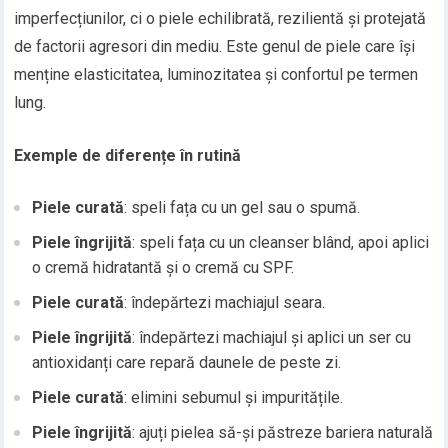
imperfecțiunilor, ci o piele echilibrată, rezilientă și protejată
de factorii agresori din mediu. Este genul de piele care își
menține elasticitatea, luminozitatea și confortul pe termen
lung.
Exemple de diferențe în rutină
Piele curată
: speli fața cu un gel sau o spumă.
Piele îngrijită
: speli fața cu un cleanser blând, apoi aplici
o cremă hidratantă și o cremă cu SPF.
Piele curată
: îndepărtezi machiajul seara.
Piele îngrijită
: îndepărtezi machiajul și aplici un ser cu
antioxidanți care repară daunele de peste zi.
Piele curată
: elimini sebumul și impuritățile.
Piele îngrijită
: ajuți pielea să-și păstreze bariera naturală