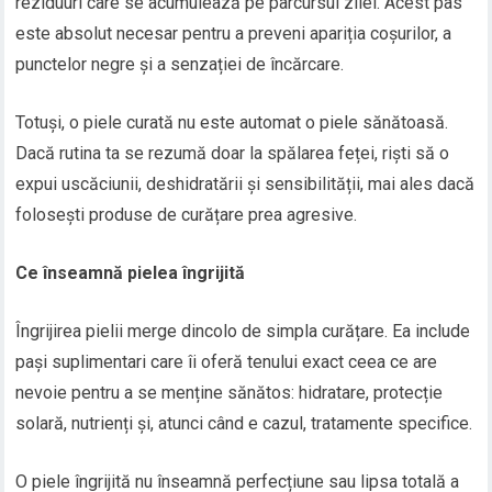
reziduuri care se acumulează pe parcursul zilei. Acest pas
este absolut necesar pentru a preveni apariția coșurilor, a
punctelor negre și a senzației de încărcare.
Totuși, o piele curată nu este automat o piele sănătoasă.
Dacă rutina ta se rezumă doar la spălarea feței, riști să o
expui uscăciunii, deshidratării și sensibilității, mai ales dacă
folosești produse de curățare prea agresive.
Ce înseamnă pielea îngrijită
Îngrijirea pielii merge dincolo de simpla curățare. Ea include
pași suplimentari care îi oferă tenului exact ceea ce are
nevoie pentru a se menține sănătos: hidratare, protecție
solară, nutrienți și, atunci când e cazul, tratamente specifice.
O piele îngrijită nu înseamnă perfecțiune sau lipsa totală a