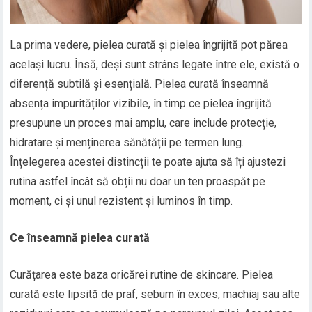
La prima vedere, pielea curată și pielea îngrijită pot părea
același lucru. Însă, deși sunt strâns legate între ele, există o
diferență subtilă și esențială. Pielea curată înseamnă
absența impurităților vizibile, în timp ce pielea îngrijită
presupune un proces mai amplu, care include protecție,
hidratare și menținerea sănătății pe termen lung.
Înțelegerea acestei distincții te poate ajuta să îți ajustezi
rutina astfel încât să obții nu doar un ten proaspăt pe
moment, ci și unul rezistent și luminos în timp.
Ce înseamnă pielea curată
Curățarea este baza oricărei rutine de skincare. Pielea
curată este lipsită de praf, sebum în exces, machiaj sau alte