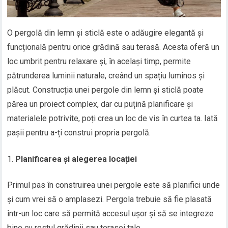
O pergolă din lemn și sticlă este o adăugire elegantă și
funcțională pentru orice grădină sau terasă. Acesta oferă un
loc umbrit pentru relaxare și, în același timp, permite
pătrunderea luminii naturale, creând un spațiu luminos și
plăcut. Construcția unei pergole din lemn și sticlă poate
părea un proiect complex, dar cu puțină planificare și
materialele potrivite, poți crea un loc de vis în curtea ta. Iată
pașii pentru a-ți construi propria pergolă.
Planificarea și alegerea locației
Primul pas în construirea unei pergole este să planifici unde
și cum vrei să o amplasezi. Pergola trebuie să fie plasată
într-un loc care să permită accesul ușor și să se integreze
bine cu restul grădinii sau terasei tale.