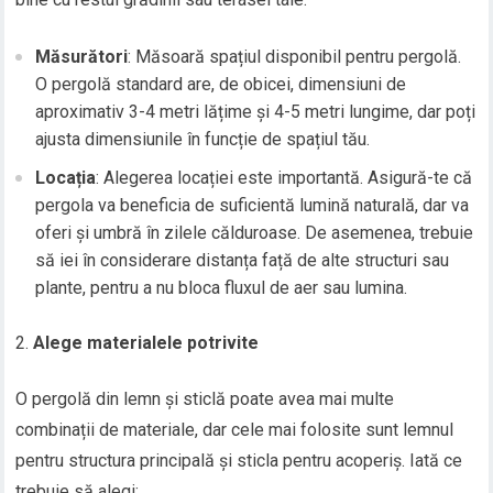
Măsurători
: Măsoară spațiul disponibil pentru pergolă.
O pergolă standard are, de obicei, dimensiuni de
aproximativ 3-4 metri lățime și 4-5 metri lungime, dar poți
ajusta dimensiunile în funcție de spațiul tău.
Locația
: Alegerea locației este importantă. Asigură-te că
pergola va beneficia de suficientă lumină naturală, dar va
oferi și umbră în zilele călduroase. De asemenea, trebuie
să iei în considerare distanța față de alte structuri sau
plante, pentru a nu bloca fluxul de aer sau lumina.
Alege materialele potrivite
O pergolă din lemn și sticlă poate avea mai multe
combinații de materiale, dar cele mai folosite sunt lemnul
pentru structura principală și sticla pentru acoperiș. Iată ce
trebuie să alegi: