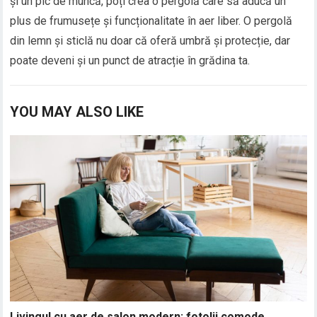
și un pic de muncă, poți crea o pergolă care să aducă un
plus de frumusețe și funcționalitate în aer liber. O pergolă
din lemn și sticlă nu doar că oferă umbră și protecție, dar
poate deveni și un punct de atracție în grădina ta.
YOU MAY ALSO LIKE
Livingul cu aer de salon modern: fotolii comode,