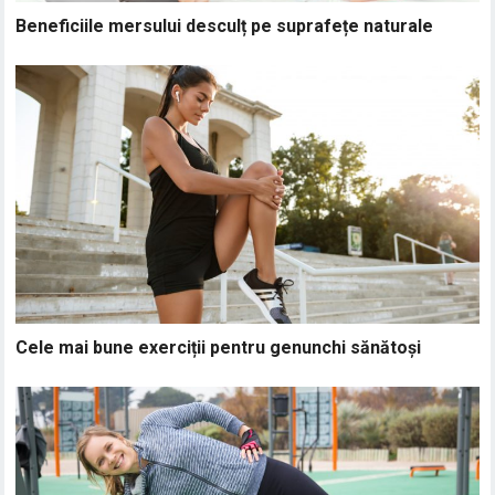
Beneficiile mersului desculț pe suprafețe naturale
Cele mai bune exerciții pentru genunchi sănătoși