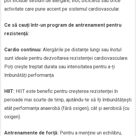
pot include sesiuni de alergare, înot, bicicletă sau orice
activitate care pune accent pe sistemul cardiovascular.
Ce să cauți într-un program de antrenament pentru
rezistență:
Cardio continuu:
Alergările pe distanțe lungi sau înotul
sunt ideale pentru dezvoltarea rezistenței cardiovasculare.
Poți crește treptat durata sau intensitatea pentru a-ți
îmbunătăți performanța.
HIIT:
HIIT este benefic pentru creșterea rezistenței în
perioade mai scurte de timp, ajutându-te să îți îmbunătățești
atât performanța anaerobă (fără oxigen), cât și aerobică (cu
oxigen).
Antrenamente de forță:
Pentru a menține un echilibru,