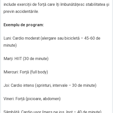
include exerciții de forță care îți îmbunătățesc stabilitatea și
previn accidentările.
Exemplu de program:
Luni: Cardio moderat (alergare sau bicicletă – 45-60 de
minute)
Marți: HIIT (30 de minute)
Miercuri: Forță (full body)
Joi: Cardio intens (sprinturi, intervale – 30 de minute)
Vineri: Forță (picioare, abdomen)
Sâmbătă: Cardio ușor (mers pe jos, înot – 40 de minute)