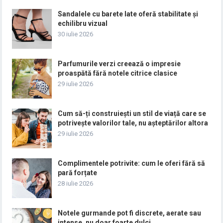
Sandalele cu barete late oferă stabilitate și
echilibru vizual
30 iulie 2026
Parfumurile verzi creează o impresie
proaspătă fără notele citrice clasice
29 iulie 2026
Cum să-ți construiești un stil de viață care se
potrivește valorilor tale, nu așteptărilor altora
29 iulie 2026
Complimentele potrivite: cum le oferi fără să
pară forțate
28 iulie 2026
Notele gurmande pot fi discrete, aerate sau
intense, nu doar foarte dulci