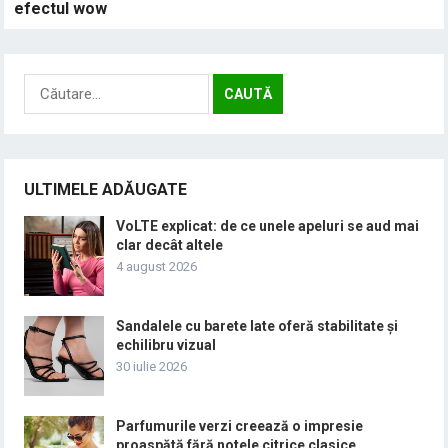
efectul wow
Caută
după:
ULTIMELE ADĂUGATE
VoLTE explicat: de ce unele apeluri se aud mai
clar decât altele
4 august 2026
Sandalele cu barete late oferă stabilitate și
echilibru vizual
30 iulie 2026
Parfumurile verzi creează o impresie
proaspătă fără notele citrice clasice