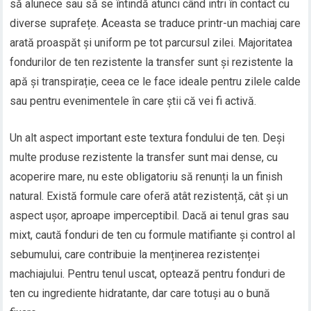
să alunece sau să se întindă atunci când intri în contact cu
diverse suprafețe. Aceasta se traduce printr-un machiaj care
arată proaspăt și uniform pe tot parcursul zilei. Majoritatea
fondurilor de ten rezistente la transfer sunt și rezistente la
apă și transpirație, ceea ce le face ideale pentru zilele calde
sau pentru evenimentele în care știi că vei fi activă.
Un alt aspect important este textura fondului de ten. Deși
multe produse rezistente la transfer sunt mai dense, cu
acoperire mare, nu este obligatoriu să renunți la un finish
natural. Există formule care oferă atât rezistență, cât și un
aspect ușor, aproape imperceptibil. Dacă ai tenul gras sau
mixt, caută fonduri de ten cu formule matifiante și control al
sebumului, care contribuie la menținerea rezistenței
machiajului. Pentru tenul uscat, optează pentru fonduri de
ten cu ingrediente hidratante, dar care totuși au o bună