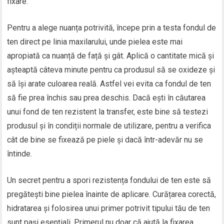
fixare.
Pentru a alege nuanța potrivită, începe prin a testa fondul de
ten direct pe linia maxilarului, unde pielea este mai
apropiată ca nuanță de față și gât. Aplică o cantitate mică și
așteaptă câteva minute pentru ca produsul să se oxideze și
să își arate culoarea reală. Astfel vei evita ca fondul de ten
să fie prea închis sau prea deschis. Dacă ești în căutarea
unui fond de ten rezistent la transfer, este bine să testezi
produsul și în condiții normale de utilizare, pentru a verifica
cât de bine se fixează pe piele și dacă într-adevăr nu se
întinde.
Un secret pentru a spori rezistența fondului de ten este să
pregătești bine pielea înainte de aplicare. Curățarea corectă,
hidratarea și folosirea unui primer potrivit tipului tău de ten
sunt pași esențiali. Primerul nu doar că ajută la fixarea