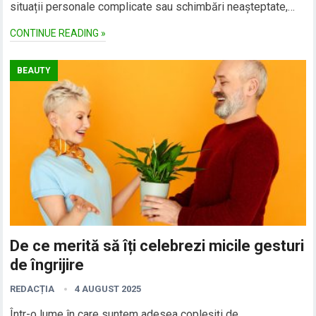
situații personale complicate sau schimbări neașteptate,…
CONTINUE READING »
BEAUTY
De ce merită să îți celebrezi micile gesturi
de îngrijire
REDACȚIA
4 AUGUST 2025
Într-o lume în care suntem adesea copleșiți de