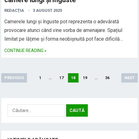
REDACȚIA
3 AUGUST 2025
Camerele lungi și înguste pot reprezenta o adevărată
provocare atunci când vine vorba de amenajare. Spațiul
limitat pe lățime și forma neobișnuită pot face dificilă…
CONTINUE READING »
Paginație
PREVIOUS
1
…
17
18
19
…
36
NEXT
articole
Caută
după: