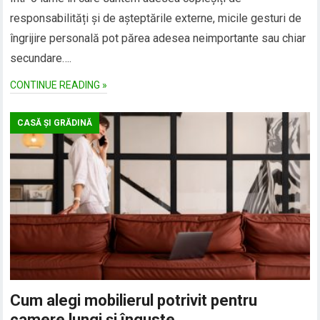
responsabilități și de așteptările externe, micile gesturi de
îngrijire personală pot părea adesea neimportante sau chiar
secundare….
CONTINUE READING »
CASĂ ȘI GRĂDINĂ
Cum alegi mobilierul potrivit pentru
camere lungi și înguste